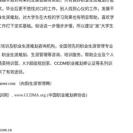
展越早做对将来的发展会越有帮助，只有做好
职业生涯规划
才能
欢，毕业后更不想找对口的工作，别人找到心仪的工作，发展不
业生涯规划
，对大学生在大校的学习效果也有明显帮助，喜欢学
作打下坚实基础。俗话说一步慢步步慢，所以建议“准”大学生
证培训及
职业
生涯
规划咨询
机构，全国领先的
职业生涯管理
专业
、
职业
生涯
规划
、生涯管理等咨询、培训服务，帮助企业及个人
CCDM
精英特训营、
JCP
超级规划家、
职业规划师
认证等系列训
供了有效途径。
reer.com
（
向阳生涯管理网
）
训网）
, www.CCDMA.org (
中国
职业规划师
协会
)
com.cn