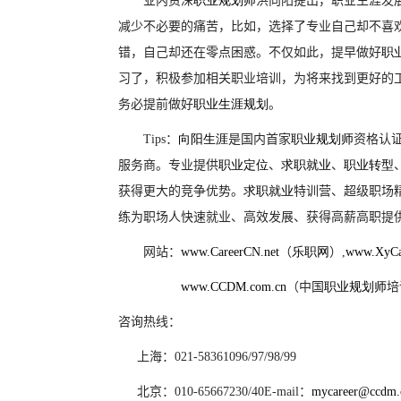
业内资深
职业
规划
师
洪向阳提出，职业生涯发
减少不必要的痛苦，比如，选择了专业自己却不喜
错，自己却还在零点困惑。不仅如此，提早做好
职
习了，积极参加相关职业培训，为将来找到更好的工
务必提前做好
职业生涯规划
。
Tips
：
向阳生涯
是国内首家
职业规划师
资格认
服务商。专业提供
职业定位
、
求职就业
、
职业转型
获得更大的竞争优势。
求职就业
特训营、超级职场
练为职场人快速就业、高效发展、获得高薪高职提
网站：
www.CareerCN.net
（
乐职网
）
,
www.XyCa
www.CCDM.com.cn
（中国
职业规划师
培
咨询热线：
上海：
021-58361096/97/98/99
北京：
010-65667230/40E-mail
：
mycareer@ccdm.