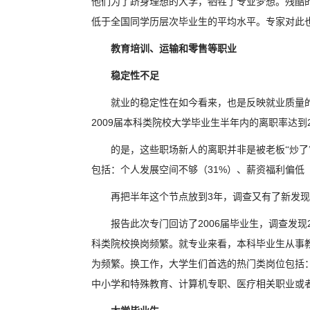
他们为了跻身理想的大学，牺牲了专业梦想。残酷
低于全国同学历层次毕业生的平均水平。专家对此也
教育培训、运输和零售等职业
稳定性不足
就业的稳定性在如今看来，也是反映就业质量
2009
届本科类院校大学毕业生半年内的离职率达到
的是，这些职场新人的离职并非是被老板“炒了
31%
包括：个人发展空间不够（
）、薪资福利偏低
3
再把半年这个节点放到
年，调查又有了新发现
2006
报告此次专门回访了
届毕业生，调查发现
科类院校换岗频繁。就专业来看，本科毕业生从事
为频繁。换工作，大学生们首选的热门类岗位包括
中小学和特殊教育、计算机专职、医疗相关职业或