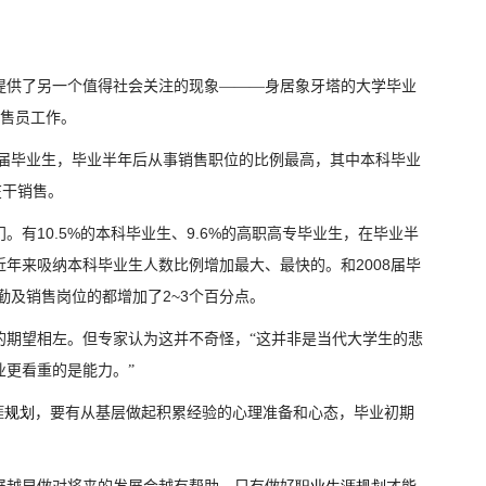
提供了另一个值得社会关注的现象———身居象牙塔的大学毕业
售员工作。
届毕业生，毕业半年后从事销售职位的比例最高，其中本科毕业
在干销售。
10.5%
9.6%
门。有
的本科毕业生、
的高职高专毕业生，在毕业半
2008
近年来吸纳本科毕业生人数比例增加最大、最快的。和
届毕
2~3
勤及销售岗位的都增加了
个百分点。
的期望相左。但专家认为这并不奇怪，“这并非是当代大学生的悲
业更看重的是能力。”
涯规划
，要有从基层做起积累经验的心理准备和心态，毕业初期
。