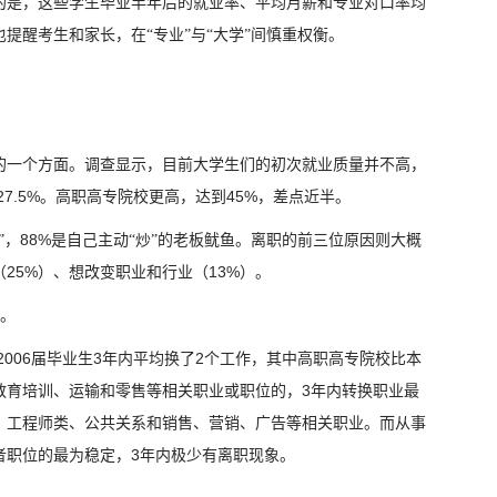
的是，这些学生毕业半年后的就业率、平均月薪和专业对口率均
提醒考生和家长，在“专业”与“大学”间慎重权衡。
的一个方面。调查显示，目前大学生们的初次就业质量并不高，
27.5%
45%
。高职高专院校更高，达到
，差点近半。
88%
”，
是自己主动“炒”的老板鱿鱼。离职的前三位原因则大概
25%
13%
（
）、想改变职业和行业（
）。
。
2006
3
2
届毕业生
年内平均换了
个工作，其中高职高专院校比本
3
教育培训、运输和零售等相关职业或职位的，
年内转换职业最
：工程师类、公共关系和销售、营销、广告等相关职业。而从事
3
者职位的最为稳定，
年内极少有离职现象。