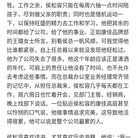
牲。工作之余，侯松容只能在每周六抽一点时间陪
孩子，尽到做父亲的职责；同时也是借机运动一
下，以保持旺盛的精力去工作和学习，他把其余的
时间都给了公司，给了他的事业。正如康佳品牌部
的王璐女士所言，别看侯总一帆风顺，可我觉得他
比谁都紧张，自上任总裁以来就没发现他轻松过。
他为了公司失去了很多，他这个年龄应该正是潇洒
的年代，可肩上的责任让他没有了时间，也不允许
去考虑这些事情。而在总裁办公室业务经理常齐领
的记忆中，从担任总裁来，侯松容几乎每天都在工
作，周六周日也忙着开会，见部门主管、经销商，
晚上找部下谈话。一位贴近侯松容的康佳高层甚至
以怜悯的口气说，他做事情追求完美，这导致他活
得很累，他可以说是整个公司最累的人。
侯松容喜欢读书，尤其喜欢历史书籍，他说：“我一