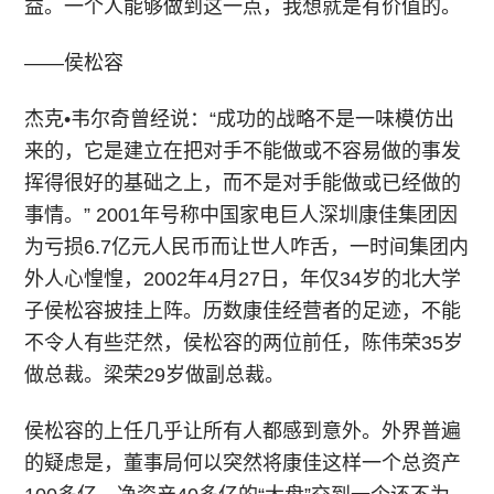
益。一个人能够做到这一点，我想就是有价值的。
——侯松容
杰克•韦尔奇曾经说：“成功的战略不是一味模仿出
来的，它是建立在把对手不能做或不容易做的事发
挥得很好的基础之上，而不是对手能做或已经做的
事情。” 2001年号称中国家电巨人深圳康佳集团因
为亏损6.7亿元人民币而让世人咋舌，一时间集团内
外人心惶惶，2002年4月27日，年仅34岁的北大学
子侯松容披挂上阵。历数康佳经营者的足迹，不能
不令人有些茫然，侯松容的两位前任，陈伟荣35岁
做总裁。梁荣29岁做副总裁。
侯松容的上任几乎让所有人都感到意外。外界普遍
的疑虑是，董事局何以突然将康佳这样一个总资产